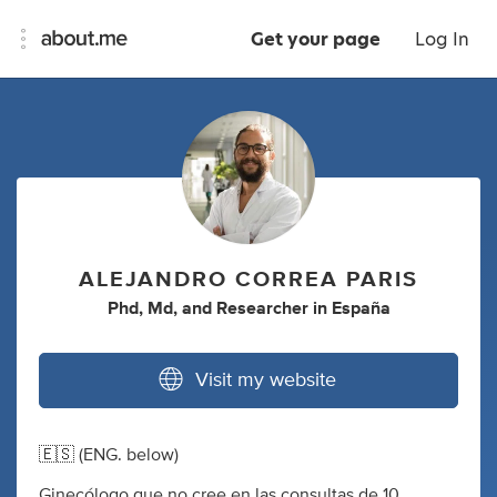
Get your page
Log In
ALEJANDRO CORREA PARIS
Phd
,
Md
,
and
Researcher
in
España
Visit my website
🇪🇸 (ENG. below)
Ginecólogo que no cree en las consultas de 10