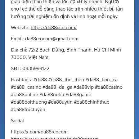
giao diện thân thiện và tốc độ xử lý nhanh. Người
chơi có thể dễ dàng thao tác trên nhiều thiết bị, tận
hưởng trải nghiệm ổn định và linh hoạt mỗi ngày.
Website:
https://da88r.co.com/
Email:
da88rcocom@gmail.com
Địa chỉ: 72/2 Bạch Đằng, Bình Thạnh, Hồ Chí Minh
70000, Việt Nam
SĐT: 0935999122
Hashtags: #da88 #da88_the_thao #da88_ban_ca
#da88_casino #da88_da_ga #da88vip #da88casino
#da88online #da88nohu #da88game
#da88doithuong #da88uytin #da88chinhthuc
#da88tructuyen
Social
https://x.com/da88rcocom