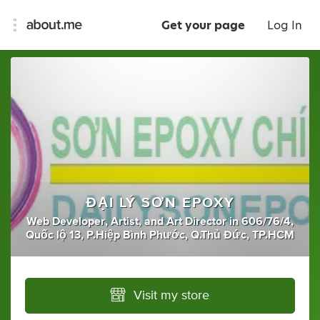
Get your page
Log In
ĐẠI LÝ SƠN EPOXY
Web Developer
,
Artist
,
and
Art Director
in
606/76/4,
Quốc lộ 13, P.Hiệp Bình Phước, Q.Thủ Đức, TP.HCM
Visit my store