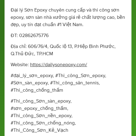
Đại lý Sơn Epoxy chuyên cung cấp và thi công sơn
epoxy, sơn sàn nhà xưởng giá rẻ chất lượng cao, bền
đẹp, uy tín đạt chuẩn #1 Việt Nam.
ĐT: 02862675776
Địa chỉ: 606/76/4, Quốc lộ 13, P.Hiệp Bình Phước,
Q.Thủ Đức, TP.HCM
Website:
https://dailysonepoxy.com/
#đại_lý_sơn_epoxy, #Thi_công_Sơn_epoxy,
#Sơn_sàn_epoxy, #Thi_công_sân_tennis,
#Thi_công_chống_thấm
#Thi_công_Sơn_sàn_epoxy,
#sơn_epoxy_chống_thấm,
#Thi_công_Sơn_nền_epoxy,
#Thi_công_Sơn_chống_nóng,
#Thi_Công_Sơn_Kẻ_Vạch