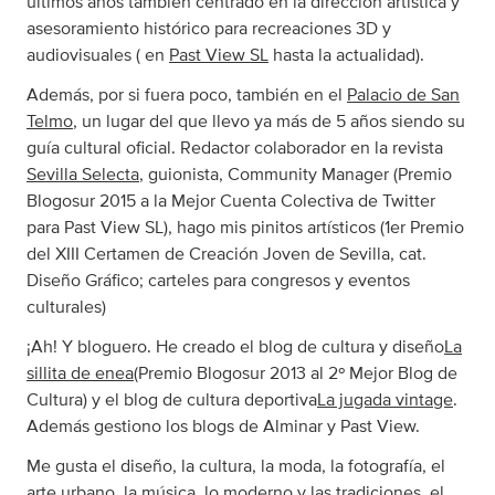
últimos años también centrado en la dirección artística y
asesoramiento histórico para recreaciones 3D y
audiovisuales ( en
Past View SL
hasta la actualidad).
Además, por si fuera poco, también en el
Palacio de San
Telmo
, un lugar del que llevo ya más de 5 años siendo su
guía cultural oficial. Redactor colaborador en la revista
Sevilla Selecta
, guionista, Community Manager (Premio
Blogosur 2015 a la Mejor Cuenta Colectiva de Twitter
para Past View SL), hago mis pinitos artísticos (1er Premio
del XIII Certamen de Creación Joven de Sevilla, cat.
Diseño Gráfico; carteles para congresos y eventos
culturales)
¡Ah! Y bloguero. He creado el blog de cultura y diseño
La
sillita de enea
(Premio Blogosur 2013 al 2º Mejor Blog de
Cultura) y el blog de cultura deportiva
La jugada vintage
.
Además gestiono los blogs de Alminar y Past View.
Me gusta el diseño, la cultura, la moda, la fotografía, el
arte urbano, la música, lo moderno y las tradiciones, el