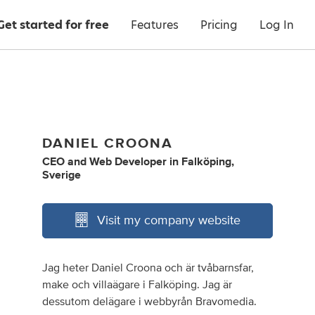
Get started for free
Features
Pricing
Log In
DANIEL CROONA
CEO
and
Web Developer
in
Falköping,
Sverige
Visit my company website
Jag heter Daniel Croona och är tvåbarnsfar,
make och villaägare i Falköping. Jag är
dessutom delägare i webbyrån Bravomedia.