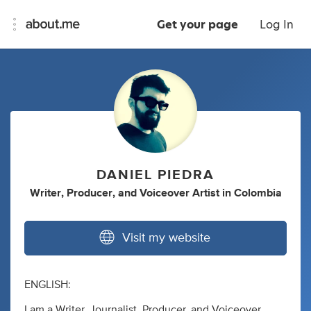
Get your page
Log In
DANIEL PIEDRA
Writer
,
Producer
,
and
Voiceover Artist
in
Colombia
Visit my website
ENGLISH:
I am a Writer, Journalist, Producer, and Voiceover