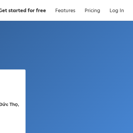
Get started for free
Features
Pricing
Log In
Đức Thọ,