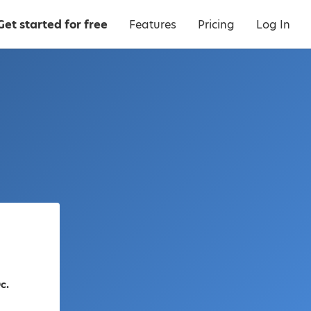
Get started for free
Features
Pricing
Log In
c.