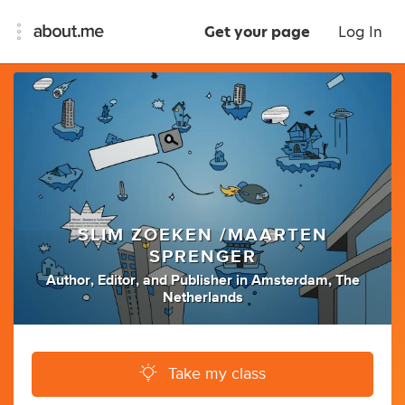
Get your page
Log In
SLIM ZOEKEN /MAARTEN
SPRENGER
Author
,
Editor
,
and
Publisher
in
Amsterdam, The
Netherlands
Take my class