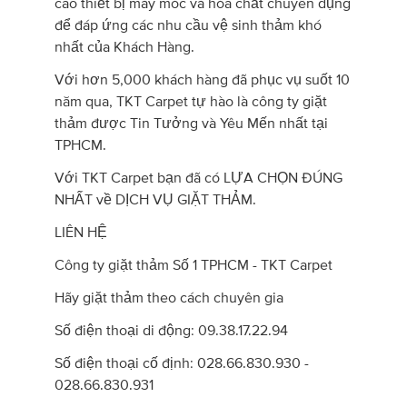
cao thiết bị máy móc và hóa chất chuyên dụng
để đáp ứng các nhu cầu vệ sinh thảm khó
nhất của Khách Hàng.
Với hơn 5,000 khách hàng đã phục vụ suốt 10
năm qua, TKT Carpet tự hào là công ty giặt
thảm được Tin Tưởng và Yêu Mến nhất tại
TPHCM.
Với TKT Carpet bạn đã có LỰA CHỌN ĐÚNG
NHẤT về DỊCH VỤ GIẶT THẢM.
LIÊN HỆ
Công ty giặt thảm Số 1 TPHCM - TKT Carpet
Hãy giặt thảm theo cách chuyên gia
Số điện thoại di động: 09.38.17.22.94
Số điện thoại cố định: 028.66.830.930 -
028.66.830.931