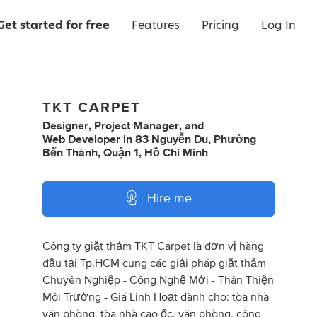
Get started for free
Features
Pricing
Log In
TKT CARPET
Designer
,
Project Manager
,
and
Web Developer
in
83 Nguyễn Du, Phường
Bến Thành, Quận 1, Hồ Chí Minh
Hire me
Công ty giặt thảm TKT Carpet là đơn vị hàng
đầu tại Tp.HCM cung các giải pháp giặt thảm
Chuyên Nghiệp - Công Nghệ Mới - Thân Thiện
Môi Trường - Giá Linh Hoạt dành cho: tòa nhà
văn phòng, tòa nhà cao ốc, văn phòng, công