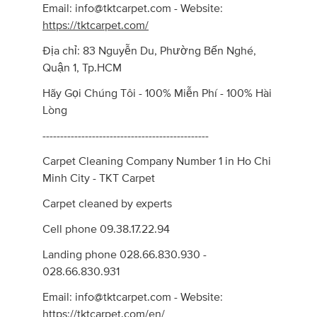
Email:
info@tktcarpet.com
- Website:
https://tktcarpet.com/
Địa chỉ: 83 Nguyễn Du, Phường Bến Nghé,
Quận 1, Tp.HCM
Hãy Gọi Chúng Tôi - 100% Miễn Phí - 100% Hài
Lòng
-----------------------------------------------
Carpet Cleaning Company Number 1 in Ho Chi
Minh City - TKT Carpet
Carpet cleaned by experts
Cell phone 09.38.17.22.94
Landing phone 028.66.830.930 -
028.66.830.931
Email:
info@tktcarpet.com
- Website:
https://tktcarpet.com/en/