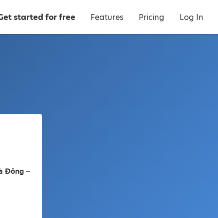
Get started for free
Features
Pricing
Log In
à Đông –