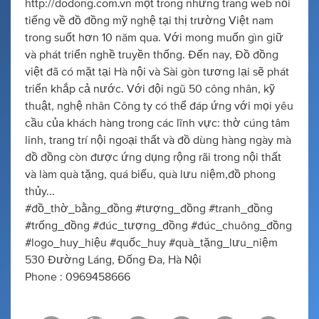
http://dodong.com.vn một trong những trang web nổi
tiếng về đồ đồng mỹ nghệ tại thị trường Việt nam
trong suốt hơn 10 năm qua. Với mong muốn gìn giữ
và phát triển nghề truyền thống. Đến nay, Đồ đồng
việt đã có mặt tại Hà nội và Sài gòn tương lại sẽ phát
triển khắp cả nước. Với đội ngũ 50 công nhân, kỹ
thuật, nghệ nhân Công ty có thể đáp ứng với mọi yêu
cầu của khách hàng trong các lĩnh vực: thờ cúng tâm
linh, trang trí nội ngoại thất và đồ dùng hàng ngày mà
đồ đồng còn được ứng dụng rộng rãi trong nội thất
và làm quà tặng, quá biếu, quà lưu niệm,đồ phong
thủy...
#đồ_thờ_bằng_đồng #tượng_đồng #tranh_đồng
#trống_đồng #đúc_tượng_đồng #đúc_chuông_đồng
#logo_huy_hiệu #quốc_huy #quà_tặng_lưu_niệm
530 Đường Láng, Đống Đa, Hà Nội
Phone : 0969458666