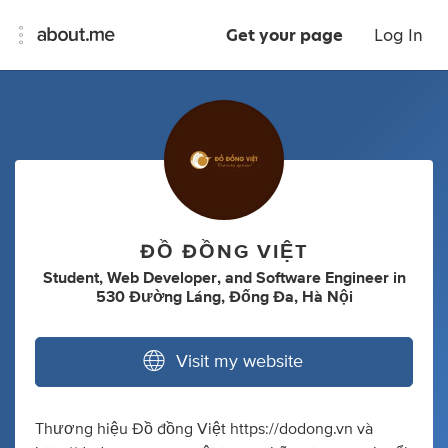
Get your page
Log In
ĐỒ ĐỒNG VIỆT
Student
,
Web Developer
,
and
Software Engineer
in
530 Đường Láng, Đống Đa, Hà Nội
Visit my website
Thương hiệu Đồ đồng Việt https://dodong.vn và