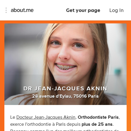
Get your page
Log In
DR JEAN-JACQUES AKNIN
28 avenue d'Eylau, 75016 Paris
Le
Docteur Jean-Jacques Aknin
,
Orthodontiste Paris
,
exerce l'orthodontie à Paris depuis
plus de 25 ans
.