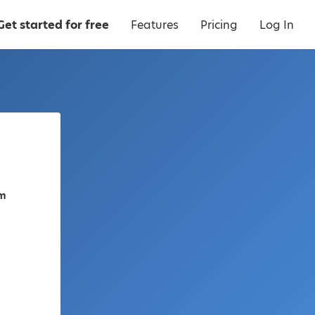
Get started for free
Features
Pricing
Log In
am