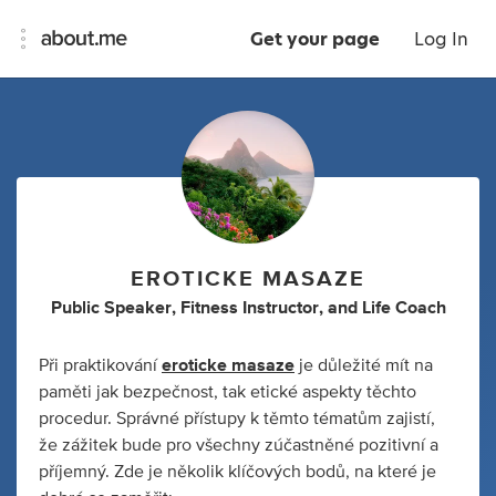
Get your page
Log In
EROTICKE MASAZE
Public Speaker
,
Fitness Instructor
,
and
Life Coach
Při praktikování
eroticke masaze
je důležité mít na
paměti jak bezpečnost, tak etické aspekty těchto
procedur. Správné přístupy k těmto tématům zajistí,
že zážitek bude pro všechny zúčastněné pozitivní a
příjemný. Zde je několik klíčových bodů, na které je