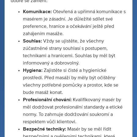
dobré se zaměřit:
Komunikace:
Otevřená a upřímná komunikace s
masérem je zásadní. Je důležité sdílet své
preference, hranice a očekávání ještě před
zahájením masáže.
Souhlas:
Vždy se ujistěte, že všechny
zúčastněné strany souhlasí s postupem,
technikami a hranicemi. Souhlas by měl být
informovaný a dobrovolný.
Hygiena:
Zajistěte si čisté a hygienické
prostředí. Před masáží by měly být očištěny
všechny potřebné pomůcky a prostor, kde se
bude masáž konat.
Profesionální chování:
Kvalifikovaný masér by
měl dodržovat profesionální standardy a etické
normy. To zahrnuje dodržování soukromí a
respektem vůči klientovi.
Bezpečné techniky:
Masér by se měl řídit
bezpečnými a ověřenými technikami, které