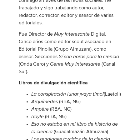
conmigo a través de las redes sociales. He
trabajado y sigo trabajando como autor,
redactor, corrector, editor y asesor de varias
editoriales.
Muy Interesante
Fue Director de
Digital.
Cinco años como editor scout asociado en
Editorial Pinolia (Grupo Almuzara), como
Sí son horas para la ciencia
asesor. Secciones
Gente Muy Interesante
(Onda Cero) y
(Canal
Sur).
Libros de divulgación científica
La conspiración lunar ¡vaya timo!
(Laetoli)
Arquímedes
(RBA, NG)
Ampère
(RBA, NG)
Boyle
(RBA, NG)
Eso no estaba en mi libro de historia de
la ciencia
(Guadalmazán-Almuzara)
Los renglones torcidos de la ciencia