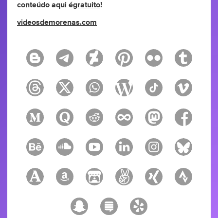
conteúdo aqui é
gratuito
!
videosdemorenas.com