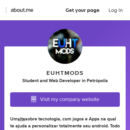
Get your page
Log In
EUHTMODS
Student
and
Web Developer
in
Petrópolis
Visit my company website
Um
site
sobre tecnologia, com jogos e Apps na qual
te ajuda a personalizar totalmente seu android. Todo