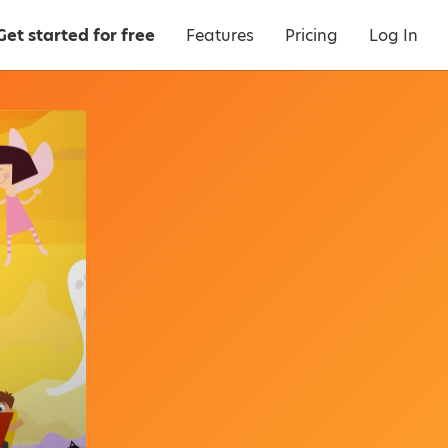
Get started for free
Features
Pricing
Log In