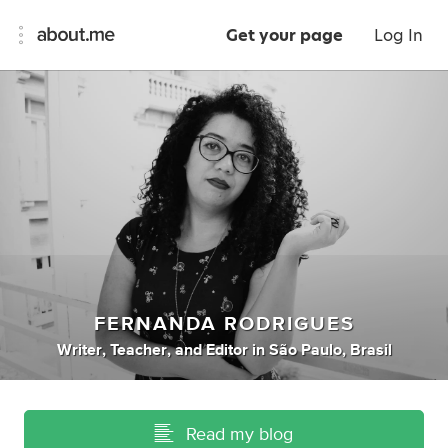
Get your page
Log In
FERNANDA RODRIGUES
Writer
,
Teacher
,
and
Editor
in
São Paulo, Brasil
Read my blog