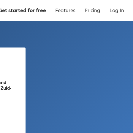
Get started for free
Features
Pricing
Log In
and
Zuid-