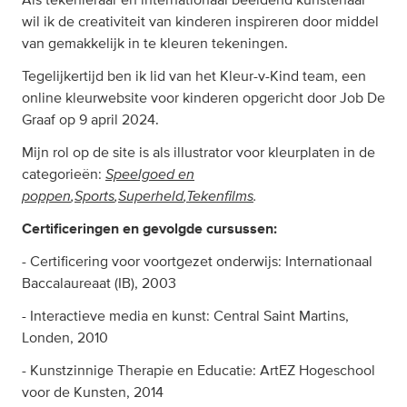
Als tekenleraar en internationaal beeldend kunstenaar
wil ik de creativiteit van kinderen inspireren door middel
van gemakkelijk in te kleuren tekeningen.
Tegelijkertijd ben ik lid van het Kleur-v-Kind team, een
online kleurwebsite voor kinderen opgericht door Job De
Graaf op 9 april 2024.
Mijn rol op de site is als illustrator voor kleurplaten in de
Speelgoed en
categorieën:
poppen
,
Sports
,
Superheld
,
Tekenfilms
.
Certificeringen en gevolgde cursussen:
- Certificering voor voortgezet onderwijs: Internationaal
Baccalaureaat (IB), 2003
- Interactieve media en kunst: Central Saint Martins,
Londen, 2010
- Kunstzinnige Therapie en Educatie: ArtEZ Hogeschool
voor de Kunsten, 2014