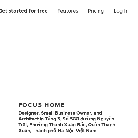
Get started for free
Features
Pricing
Log In
FOCUS HOME
Designer
,
Small Business Owner
,
and
Architect
in
Tầng 3, Số 588 đường Nguyễn
Trãi, Phường Thanh Xuân Bắc, Quận Thanh
Xuân, Thành phố Hà Nội, Việt Nam