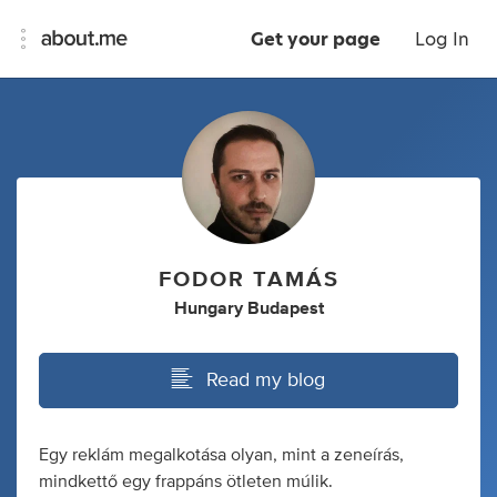
Get your page
Log In
FODOR TAMÁS
Hungary Budapest
Read my blog
Egy reklám megalkotása olyan, mint a zeneírás,
mindkettő egy frappáns ötleten múlik.