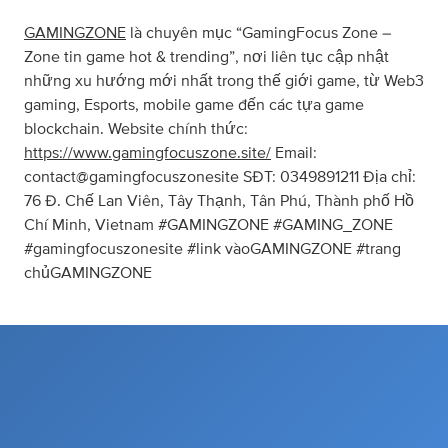
GAMINGZONE
là chuyên mục “GamingFocus Zone –
Zone tin game hot & trending”, nơi liên tục cập nhật
những xu hướng mới nhất trong thế giới game, từ Web3
gaming, Esports, mobile game đến các tựa game
blockchain. Website chính thức:
https://www.gamingfocuszone.site/
Email:
contact@gamingfocuszonesite SĐT: 0349891211 Địa chỉ:
76 Đ. Chế Lan Viên, Tây Thạnh, Tân Phú, Thành phố Hồ
Chí Minh, Vietnam #GAMINGZONE #GAMING_ZONE
#gamingfocuszonesite #link vàoGAMINGZONE #trang
chủGAMINGZONE