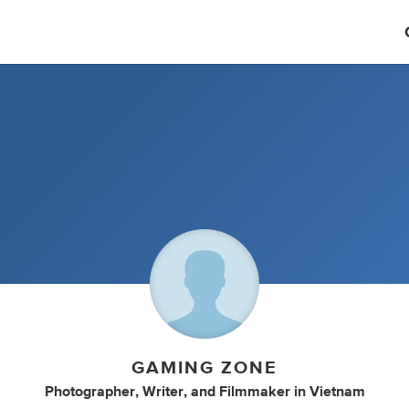
GAMING ZONE
Photographer
,
Writer
,
and
Filmmaker
in
Vietnam