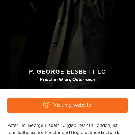
P. GEORGE ELSBETT LC
Priest
in
Wien, Österreich
Visit my website
Pater Lic. George Elsbett LC (geb. 1972 in London) ist
röm. katholischer Priester und Regionalkoordinator der