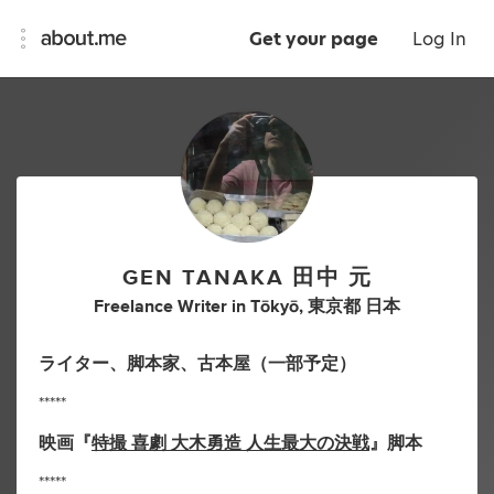
Get your page
Log In
GEN TANAKA 田中 元
Freelance Writer
in
Tōkyō, 東京都 日本
ライター、脚本家、古本屋（一部予定）
*****
映画『
特撮 喜劇 大木勇造 人生最大の決戦
』脚本
*****