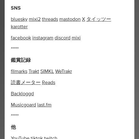
SNS
bluesky
mixi2
threads
mastodon
X
タイッツー
karotter
facebook
instagram
discord
mixi
*****
鑑賞記録
filmarks
Trakt
SIMKL
WeTrakr
読書メーター
Reads
Backloggd
Musicgoard
last.fm
*****
他
YouTube
tiktok
twitch