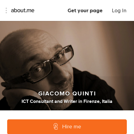
Get your page
Log In
GIACOMO QUINTI
ICT Consultant
and
Writer
in
Firenze, Italia
Hire me