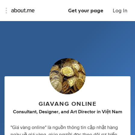
Get your page
Log In
GIAVANG ONLINE
Consultant
,
Designer
,
and
Art Director
in
Việt Nam
"Giá vàng online" là nguồn thông tin cập nhật hàng
ngày về giá vàng, giúp người đọc theo dõi sự biến