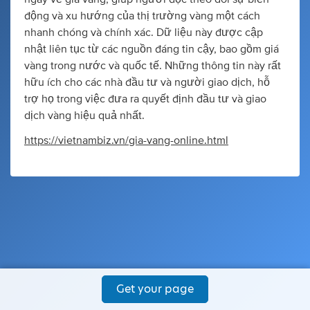
động và xu hướng của thị trường vàng một cách
nhanh chóng và chính xác. Dữ liệu này được cập
nhật liên tục từ các nguồn đáng tin cậy, bao gồm giá
vàng trong nước và quốc tế. Những thông tin này rất
hữu ích cho các nhà đầu tư và người giao dịch, hỗ
trợ họ trong việc đưa ra quyết định đầu tư và giao
dịch vàng hiệu quả nhất.
https://vietnambiz.vn/gia-vang-online.html
Get your page