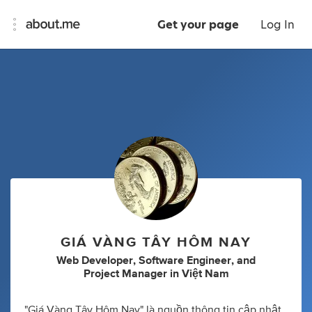
Get your page
Log In
GIÁ VÀNG TÂY HÔM NAY
Web Developer
,
Software Engineer
,
and
Project Manager
in
Việt Nam
"Giá Vàng Tây Hôm Nay" là nguồn thông tin cập nhật