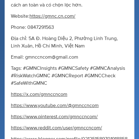
cách an toàn và có chọn lọc hơn.
Website:
https://gmnc.cn.com/
Phone: 0847291563
Địa chỉ: 5A Đ. Hoàng Diệu 2, Phường Linh Trung,
Linh Xuân, Hồ Chí Minh, Việt Nam
Email:
gmnccncom@gmail.com
Tags: #GMNCInsights #GMNCSafety #GMNCAnalysis
#RiskWatchGMNC #GMNCReport #GMNCCheck
#SafeWithGMNC
https://x.com/gmnccncom
https://www.youtube.com/@gmnccncom
https://www.pinterest.com/gmnccncom/
https://www.reddit.com/user/gmnccncom/