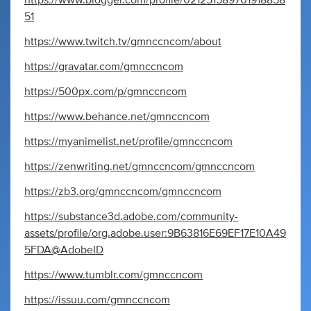
https://www.blogger.com/profile/021251589701918858
51
https://www.twitch.tv/gmnccncom/about
https://gravatar.com/gmnccncom
https://500px.com/p/gmnccncom
https://www.behance.net/gmnccncom
https://myanimelist.net/profile/gmnccncom
https://zenwriting.net/gmnccncom/gmnccncom
https://zb3.org/gmnccncom/gmnccncom
https://substance3d.adobe.com/community-
assets/profile/org.adobe.user:9B63816E69EF17E10A49
5FDA@AdobeID
https://www.tumblr.com/gmnccncom
https://issuu.com/gmnccncom