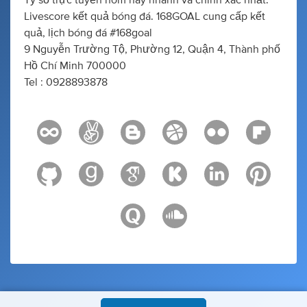
Tỷ số trực tuyến hôm nay nhanh và chính xác nhất.
Livescore kết quả bóng đá. 168GOAL cung cấp kết
quả, lịch bóng đá #168goal
9 Nguyễn Trường Tộ, Phường 12, Quận 4, Thành phố
Hồ Chí Minh 700000
Tel : 0928893878