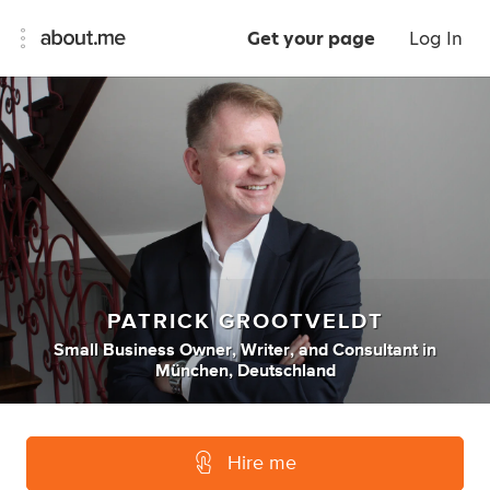
Get your page
Log In
PATRICK GROOTVELDT
Small Business Owner
,
Writer
,
and
Consultant
in
München, Deutschland
Hire me