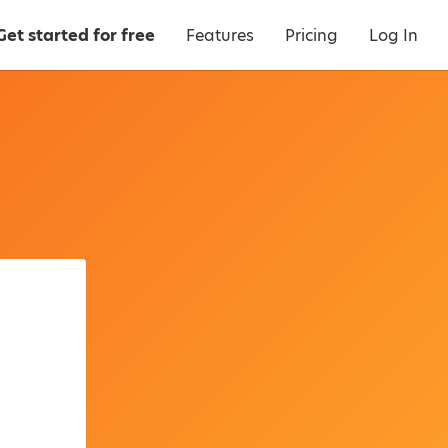
Get started for free
Features
Pricing
Log In