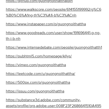
https://github.com/guongnoithatthaibin
https://www.walkscore.com/people/614155199992/g%C6
%B0%C6%A1ng-th%C3%A1i-b%C3%ACnh
https://www.instapaper.com/p/guongnoithattha
https://www.goodreads.com/user/show/191696441-g-ng-
th-i-b-nh
https://www.intensedebate.com/people/guongnoithatth1
https://pubhtml5.com/homepage/kllys/
https://vimeo.com/guongnoithattha
https://leetcode.com/u/guongnoithattha/
https://500px.com/p/guongnoithattha
https://issuu.com/guongnoithattha
https://substance3d.adobe.com/community-
assets/profile/org.adobe.user:008F23F2686641510A495