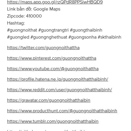
https://maps.app.goo.gl/rzQPdR8PPSiwHBQD9
Link bản đồ: Google Maps
Zipcode: 410000
Hashtag:
#guongnoithat #guongtrangtri #guongthaibinh
#guongled #guongnghethuat #guongsonha #skthaibinh
https://twitter.com/guongnoithattha
https://www.pinterest.com/guongnoithattha
https://www.youtube.com/@guongnoithattha
https://profile.hatena.ne.jp/guongnoithatthaibinh/
https://www.reddit.com/user/guongnoithatthaibinh/
https://gravatar.com/guongnoithatthaibin
https://www.producthunt.com/@guongnoithatthaibinh
https://www.tumblr.com/guongnoithatthaibin