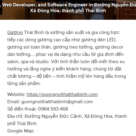
,
Web Developer
,
and
Software Engineer
in
Đường Nguyễn Đứ
Xã Đông Hòa, thành phố Thái Bình
Gương
Thái Bình là xưởng sản xuất và gia công trực
tiếp các dòng gương cao cấp như gương đèn LED,
gương soi toàn thân, gương treo tường, gương decor
dán tường,… phục vụ đa dạng nhu cầu từ gia đình đến
salon, spa và studio. Với tinh thần luôn đổi mới theo xu
hướng và lắng nghe ý kiến khách hàng, chúng tôi đặt
chất lượng – độ bền – tính thẩm mỹ lên hàng đầu trong
từng sản phẩm.
Website:
https://guongnoithatthaibinh.com
Email:
guongnoithatthaibinh@gmail.com
Số điện thoại: 0964.593.468
Địa chỉ: Đường Nguyễn Đức Cảnh, Xã Đông Hòa, thành
phố Thái Bình
Google Map: