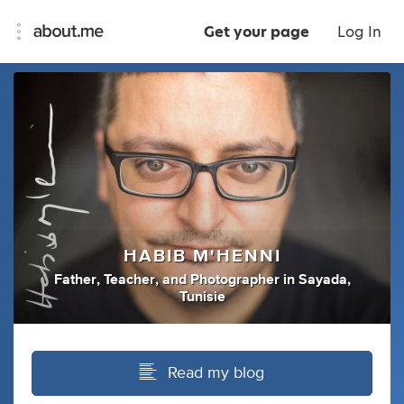
Get your page
Log In
HABIB M'HENNI
Father
,
Teacher
,
and
Photographer
in
Sayada,
Tunisie
Read my blog