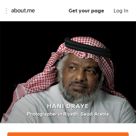
Get your page
Log In
HANI DRAYE
Photographer
in
Riyadh, Saudi Arabia