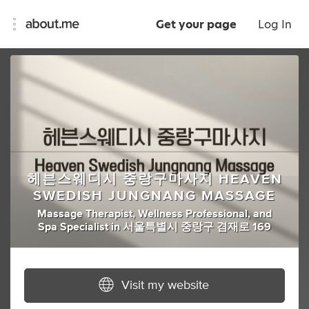
Get your page
Log In
헤븐스웨디시 중랑구마사지 HEAVEN
SWEDISH JUNGNANG MASSAGE
Massage Therapist
,
Wellness Professional
,
and
Spa Specialist
in
서울특별시 중랑구 겸재로 169
Visit my website