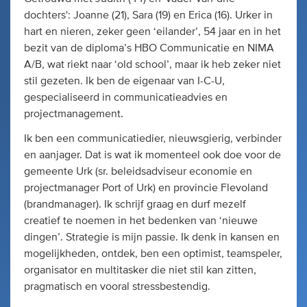
dochters': Joanne (21), Sara (19) en Erica (16). Urker in
hart en nieren, zeker geen ‘eilander’, 54 jaar en in het
bezit van de diploma’s HBO Communicatie en NIMA
A/B, wat riekt naar ‘old school’, maar ik heb zeker niet
stil gezeten. Ik ben de eigenaar van I-C-U,
gespecialiseerd in communicatieadvies en
projectmanagement.
Ik ben een communicatiedier, nieuwsgierig, verbinder
en aanjager. Dat is wat ik momenteel ook doe voor de
gemeente Urk (sr. beleidsadviseur economie en
projectmanager Port of Urk) en provincie Flevoland
(brandmanager). Ik schrijf graag en durf mezelf
creatief te noemen in het bedenken van ‘nieuwe
dingen’. Strategie is mijn passie. Ik denk in kansen en
mogelijkheden, ontdek, ben een optimist, teamspeler,
organisator en multitasker die niet stil kan zitten,
pragmatisch en vooral stressbestendig.