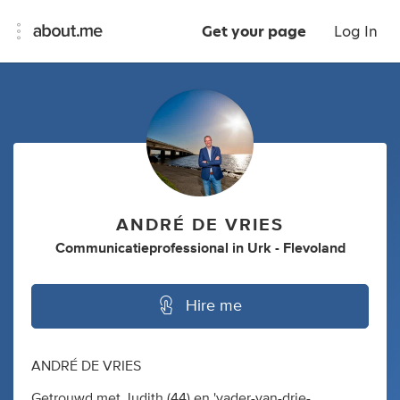
Get your page
Log In
ANDRÉ DE VRIES
Communicatieprofessional
in
Urk - Flevoland
Hire me
ANDRÉ DE VRIES
Getrouwd met Judith (44) en 'vader-van-drie-