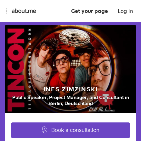
Get your page
Log In
INES ZIMZINSKI
Public Speaker
,
Project Manager
,
and
Consultant
in
Berlin, Deutschland
Book a consultation