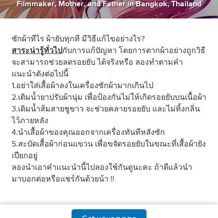
Filmmaker
,
Mother
,
and
Father
in
Bangkok, Thailand
ซักผ้าทีไร ผ้ายับทุกที มีวิธีแก้ไขอย่างไร?
สาระน่ารู้ทั่วไป
กับการแก้ปัญหา โดยการตากผ้าอย่างถูกวิธี
จะสามารถช่วยลดรอยยับ ได้จริงหรือ ลองทำตามคำ
แนะนำดังต่อไปนี้
1.อย่าใส่เสื้อผ้าลงในเครื่องซักผ้ามากเกินไป
2.เติมน้ำยาปรับผ้านุ่ม เพื่อป้องกันไม่ให้เกิดรอยยับบนเนื้อผ้า
3.เติมน้ำส้มสายชูขาว จะช่วยคลายรอยยับ และไม่ทิ้งกลิ่น
ไว้ภายหลัง
4.นำเสื้อผ้าของคุณออกจากเครื่องทันทีหลังซัก
5.สะบัดเสื้อผ้าก่อนแขวน เพื่อขจัดรอยยับในขณะที่เสื้อผ้ายัง
เปียกอยู่
ลองนำเอาคำแนะนำนี้ไปลองใช้กันดูนะคะ ถ้าดีแล้วนำ
มาบอกต่อหรือแชร์กันด้วยน้า !!