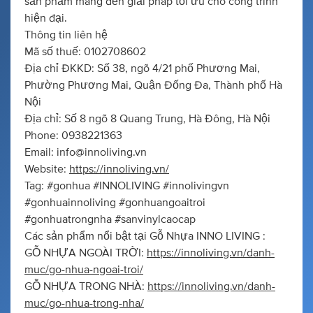
sản phẩm mang đến giải pháp tối ưu cho công trình
hiện đại.
Thông tin liên hệ
Mã số thuế: 0102708602
Địa chỉ ĐKKD: Số 38, ngõ 4/21 phố Phương Mai,
Phường Phương Mai, Quận Đống Đa, Thành phố Hà
Nội
Địa chỉ: Số 8 ngõ 8 Quang Trung, Hà Đông, Hà Nội
Phone: 0938221363
Email:
info@innoliving.vn
Website:
https://innoliving.vn/
Tag: #gonhua #INNOLIVING #innolivingvn
#gonhuainnoliving #gonhuangoaitroi
#gonhuatrongnha #sanvinylcaocap
Các sản phẩm nổi bật tại Gỗ Nhựa INNO LIVING :
GỖ NHỰA NGOÀI TRỜI:
https://innoliving.vn/danh-
muc/go-nhua-ngoai-troi/
GỖ NHỰA TRONG NHÀ:
https://innoliving.vn/danh-
muc/go-nhua-trong-nha/