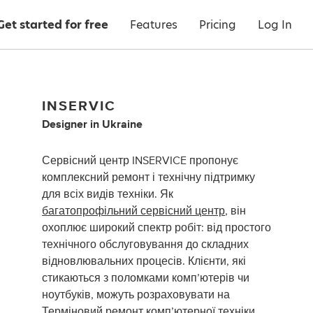
Get started for free
Features
Pricing
Log In
INSERVIC
Designer
in
Ukraine
Сервісний центр INSERVICE пропонує
комплексний ремонт і технічну підтримку
для всіх видів техніки. Як
багатопрофільний сервісний центр
, він
охоплює широкий спектр робіт: від простого
технічного обслуговування до складних
відновлювальних процесів. Клієнти, які
стикаються з поломками комп’ютерів чи
ноутбуків, можуть розраховувати на
Терміновий ремонт комп’ютерної техніки,