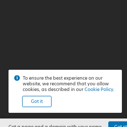
To ensure the best experience on our
website, we recommend that you allow
cookies, as described in our
Cookie Policy
.
Got it
Get a page and a domain with your name.
Get st