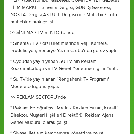
YENİ ASIR İstanbul Gazetesi, CUMHURİYET Gazetesi,
FİLM MARKET Sinema Dergisi, GÜNEŞ Gazetesi,
NOKTA Dergisi,AKTUEL Dergisi'nde Muhabir / Foto
muhabir olarak çalıştı.
>> SİNEMA / TV SEKTÖRÜ'nde;
* Sinema / TV / dizi üretimlerinde Reji, Kamera,
Prodüksiyon, Senaryo Yazım Grubu'nda görev yaptı.
* Uydudan yayın yapan SU TV'nin Reklam
Koordinatörlüğü ve TV Genel Yönetmenliği'ni Yaptı.
* Su TV'de yayınlanan "Rengahenk Tv Programı"
Moderatörlüğünü yaptı.
>> REKLAM SEKTÖRÜ'nde
* Reklam Fotoğrafçısı, Metin / Reklam Yazarı, Kreatif
Direktör, Müşteri İlişkileri Direktörü, Reklam Ajansı
Genel Müdürü, olarak çalıştı.
* Siyasal iletişim kampanyası yönetti ve çalıştı