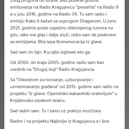
zbog progona od strane SNS posle18 godina
emitovanja na Radio Kragujevcu "preselila" na Radio 9
a u julu 2016. godine na Radio 34. Tu sam radio i
emisiju Kako ti kažeš sa suprugom Draganom. U junu
2021. godine posle uspešno otklonjenog tumora na
grlu, iako me glas i dalje služi, rešio sam da prekinem
sa emisijama. Bila lepa Komemoracija Iz glave.
izglave
Sad sam on lajn. Kucajte
i eto ga.
Od 2000. do kraja 2005. godine radio sam kao
urednik na "Drugoj boji" Radio Kragujevca.
Sa "Orkestrom za lociranje, uzbunjivanje i
uznemiravanje građana" od 2013. godine sam radio na
projektu "Iz glave: Operetsko-kabaretski-oratorijum" u
Knjaževsko-srpskom-teatru.
Sad radim sam. Tu i tamo uz pratnju muzičara.
Radim i na projektu Najbolje iz Kragujevca a i šire.