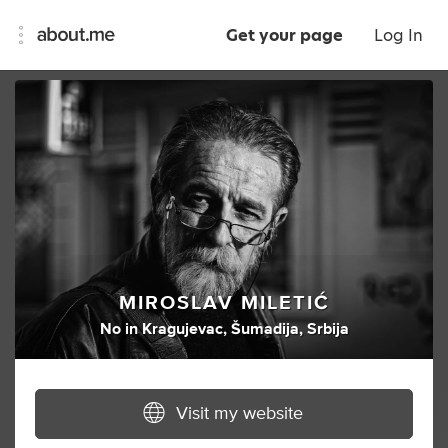
Get your page
Log In
MIROSLAV MILETIĆ
No
in
Kragujevac, Šumadija, Srbija
Visit my website