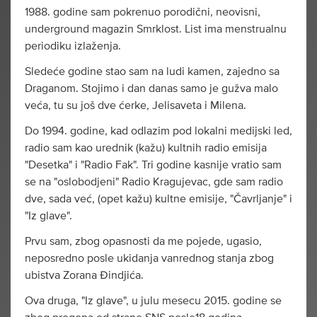
1988. godine sam pokrenuo porodični, neovisni,
underground magazin Smrklost. List ima menstrualnu
periodiku izlaženja.
Sledeće godine stao sam na ludi kamen, zajedno sa
Draganom. Stojimo i dan danas samo je gužva malo
veća, tu su još dve ćerke, Jelisaveta i Milena.
Do 1994. godine, kad odlazim pod lokalni medijski led,
radio sam kao urednik (kažu) kultnih radio emisija
"Desetka" i "Radio Fak". Tri godine kasnije vratio sam
se na "oslobodjeni" Radio Kragujevac, gde sam radio
dve, sada već, (opet kažu) kultne emisije, "Čavrljanje" i
"Iz glave".
Prvu sam, zbog opasnosti da me pojede, ugasio,
neposredno posle ukidanja vanrednog stanja zbog
ubistva Zorana Đindjića.
Ova druga, "Iz glave", u julu mesecu 2015. godine se