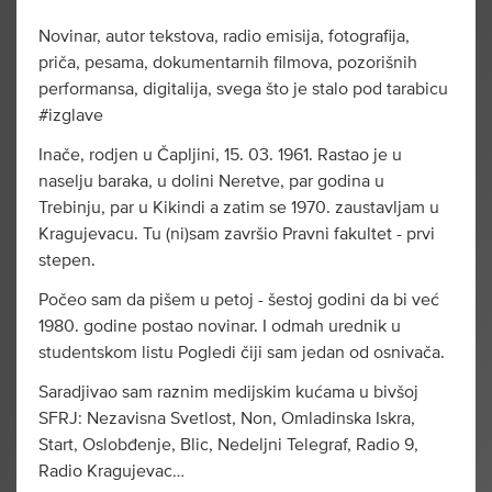
Novinar, autor tekstova, radio emisija, fotografija,
priča, pesama, dokumentarnih filmova, pozorišnih
performansa, digitalija, svega što je stalo pod tarabicu
#izglave
Inače, rodjen u Čapljini, 15. 03. 1961. Rastao je u
naselju baraka, u dolini Neretve, par godina u
Trebinju, par u Kikindi a zatim se 1970. zaustavljam u
Kragujevacu. Tu (ni)sam završio Pravni fakultet - prvi
stepen.
Počeo sam da pišem u petoj - šestoj godini da bi već
1980. godine postao novinar. I odmah urednik u
studentskom listu Pogledi čiji sam jedan od osnivača.
Saradjivao sam raznim medijskim kućama u bivšoj
SFRJ: Nezavisna Svetlost, Non, Omladinska Iskra,
Start, Oslobđenje, Blic, Nedeljni Telegraf, Radio 9,
Radio Kragujevac…