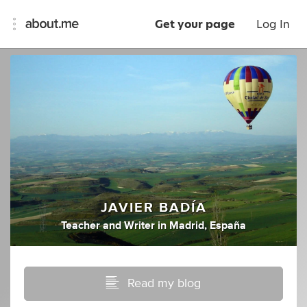
Get your page
Log In
JAVIER BADÍA
Teacher
and
Writer
in
Madrid, España
Read my blog