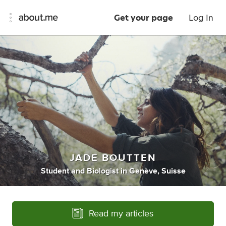
Get your page
Log In
JADE BOUTTEN
Student
and
Biologist
in
Genève, Suisse
Read my articles