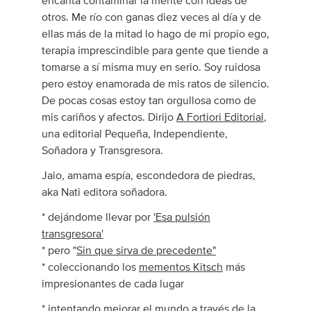
encanta contaminar la mente con ideas de
otros. Me río con ganas diez veces al día y de
ellas más de la mitad lo hago de mi propio ego,
terapia imprescindible para gente que tiende a
tomarse a sí misma muy en serio. Soy ruidosa
pero estoy enamorada de mis ratos de silencio.
De pocas cosas estoy tan orgullosa como de
mis cariños y afectos. Dirijo
A Fortiori Editorial
,
una editorial Pequeña, Independiente,
Soñadora y Transgresora.
Jaio, amama espía, escondedora de piedras,
aka Nati editora soñadora.
* dejándome llevar por
'Esa pulsión
transgresora'
* pero "
Sin que sirva de precedente"
* coleccionando los
mementos Kitsch
más
impresionantes de cada lugar
* intentando mejorar el mundo
a través de la