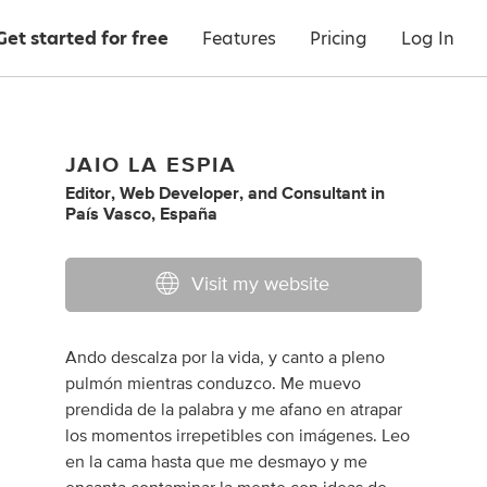
Get started for free
Features
Pricing
Log In
JAIO LA ESPIA
Editor
,
Web Developer
,
and
Consultant
in
País Vasco, España
Visit my website
Ando descalza por la vida, y canto a pleno
pulmón mientras conduzco. Me muevo
prendida de la palabra y me afano en atrapar
los momentos irrepetibles con imágenes. Leo
en la cama hasta que me desmayo y me