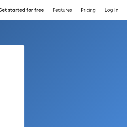
Get started for free
Features
Pricing
Log In