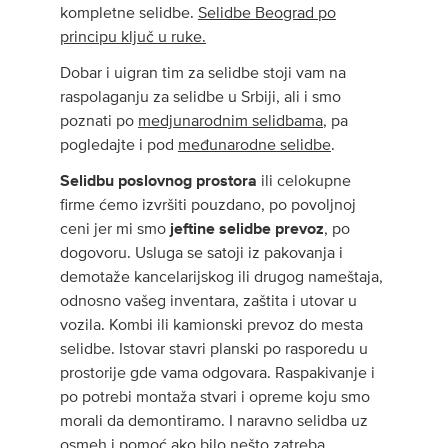
kompletne selidbe.
Selidbe Beograd po
principu ključ u ruke.
Dobar i uigran tim za selidbe stoji vam na
raspolaganju za selidbe u Srbiji, ali i smo
poznati po
medjunarodnim selidbama
, pa
pogledajte i pod
međunarodne selidbe
.
Selidbu poslovnog prostora
ili celokupne
firme ćemo izvršiti pouzdano, po povoljnoj
ceni jer mi smo
jeftine selidbe prevoz
, po
dogovoru. Usluga se satoji iz pakovanja i
demotaže kancelarijskog ili drugog nameštaja,
odnosno vašeg inventara, zaštita i utovar u
vozila. Kombi ili kamionski prevoz do mesta
selidbe. Istovar stavri planski po rasporedu u
prostorije gde vama odgovara. Raspakivanje i
po potrebi montaža stvari i opreme koju smo
morali da demontiramo. I naravno selidba uz
osmeh i pomoć ako bilo nešto zatreba.