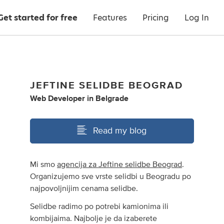
Get started for free
Features
Pricing
Log In
JEFTINE SELIDBE BEOGRAD
Web Developer
in
Belgrade
Read my blog
Mi smo
agencija za Jeftine selidbe Beograd
.
Organizujemo sve vrste selidbi u Beogradu po
najpovoljnijim cenama selidbe.
Selidbe radimo po potrebi kamionima ili
kombijaima. Najbolje je da izaberete