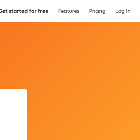
Get started for free
Features
Pricing
Log In