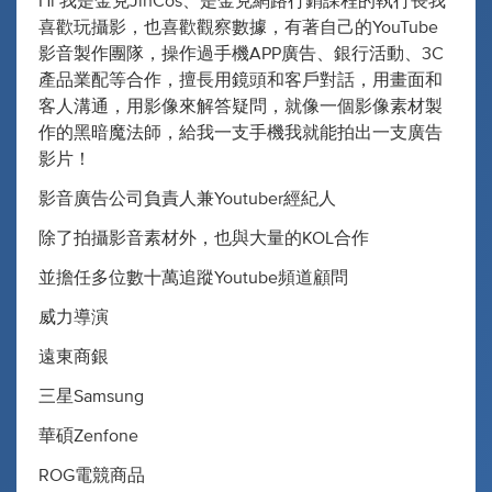
Hi 我是金克JinCos、是金克網路行銷課程的執行長我
喜歡玩攝影，也喜歡觀察數據，有著自己的YouTube
影音製作團隊，操作過手機APP廣告、銀行活動、3C
產品業配等合作，擅長用鏡頭和客戶對話，用畫面和
客人溝通，用影像來解答疑問，就像一個影像素材製
作的黑暗魔法師，給我一支手機我就能拍出一支廣告
影片！
影音廣告公司負責人兼Youtuber經紀人
除了拍攝影音素材外，也與大量的KOL合作
並擔任多位數十萬追蹤Youtube頻道顧問
威力導演
遠東商銀
三星Samsung
華碩Zenfone
ROG電競商品